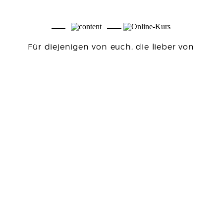
Für diejenigen von euch, die lieber von
Zuhause am Aufbau des eigenen
Marketgarden arbeiten möchten, bieten wir
unseren »Market Garden Pro« Onlinekurs
an.
MEHR ZU AUFBAU DES KURSES,
INHALTEN UND UMFANG ERFAHRT IHR
HIER.
ONLINEKURS